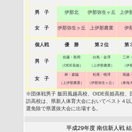
男 子
伊那北
伊那弥生ヶ丘
上伊
女 子
伊那弥生ヶ丘
上伊那農業
伊
個人戦
優 勝
第２位
第
佐藤・島岡
白鳥・金澤
三井
男 子
（OIDE長姫）
（上伊那農業）
（伊
林・森脇
松尾・桃澤
堀越
女 子
（上伊那農業）
（伊那弥生ヶ丘）
（東海
※団体戦男子 飯田風越高校、OIDE長姫高校、
訪高校は、県新人体育大会においてベスト４以
選免除で県選抜大
会に出場する。
平成29年度 南信新人戦 