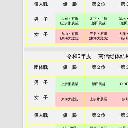
個人戦
優 勝
第２位
第
大石・有賀
木下・半崎
清水
男 子
(上伊那農業)
(飯田風越)
(飯田
丸山・有賀
守谷・石川
大澤
女 子
(東海大諏訪)
(東海大諏訪)
(伊
令和5年度 南信総体結
団体戦
優 勝
第２位
第
男 子
上伊那農業
飯田風越
OID
女 子
東海大諏訪
上伊那農業
伊
個人戦
優 勝
第２位
第