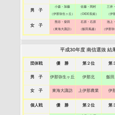
小森・加藤
佐藤・岡村
三井
男 子
（伊那弥生ヶ丘）
（OIDE長姫）
（伊
熊谷・柴田
石原・石原
池上
女 子
（東海大諏訪）
（飯田風越）
（伊那弥
平成30年度 南信選抜 結
団体戦
優 勝
第２位
第
男 子
伊那弥生ヶ丘
伊那北
飯田
女 子
東海大諏訪
上伊那農業
伊
個人戦
優 勝
第２位
第