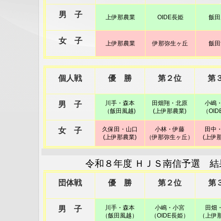
男 子
上伊那農業
OIDE長姫
飯田
女 子
上伊那農業
伊那弥生ヶ丘
飯田
個人戦
優 勝
第２位
第
川手・森本
田畑翔・北原
小嶋
男 子
（飯田風越)
(上伊那農業)
（OID
久保田・山口
小林・伊藤
田中
女 子
(上伊那農業)
（伊那弥生ヶ丘）
(上伊
令和８年度 ＨＪＳ南信予選 結
団体戦
優 勝
第２位
第
川手・森本
小嶋・小宮
田畑
男 子
（飯田風越）
（OIDE長姫）
（上伊