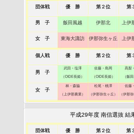
団体戦
優 勝
第２位
第
男 子
飯田風越
伊那北
上伊
女 子
東海大諏訪
伊那弥生ヶ丘
上伊
個人戦
優 勝
第２位
第
武田・塩澤
佐藤・島岡
髙梨
男 子
（OIDE長姫）
（OIDE長姫）
（飯田
林・森脇
松尾・桃澤
佐藤
女 子
（上伊那農業）
（伊那弥生ヶ丘）
（伊那弥
平成29年度 南信選抜 結
団体戦
優 勝
第２位
第