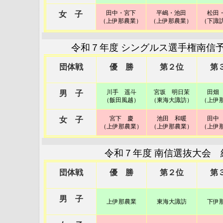
田中・宮下
平嶋・池田
松田
女 子
（上伊那農業）
（上伊那農業）
（下諏
令和７年度 シングルス選手権南信
団体戦
優 勝
第２位
第
川手 遥斗
宮坂 明日茉
田畑
男 子
（飯田風越）
（東海大諏訪）
（上伊
宮下 慶
池田 和暖
田中
女 子
（上伊那農業）
（上伊那農業）
（上伊
令和７年度 南信選抜大会 
団体戦
優 勝
第２位
第
男 子
上伊那農業
東海大諏訪
下伊