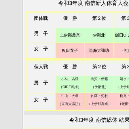
令和3年度 南信新人体育大会
団体戦
優 勝
第２位
第
男 子
上伊那農業
伊那北
飯田OI
女 子
飯田女子
東海大諏訪
伊
個人戦
優 勝
第２位
第
小林・吉澤
有賀・伊藤
清水
男 子
（OIDE長姫）
（伊那北）
（上伊
牛山・
大島
佐藤・河村
松尾
女 子
（東海大諏訪）
（上伊那農業）
（飯田
令和3年度 南信総体 結