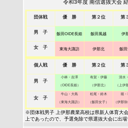
令和3年度 南信選抜大会 
団体戦
優 勝
第２位
第
男 子
飯田OIDE長姫
飯田風越
伊
女 子
東海大諏訪
伊那北
飯田
個人戦
優 勝
第２位
第
小林・吉澤
有賀・伊藤
清水
男 子
（OIDE長姫）
（伊那北）
（上伊
牛山・
大島
松尾・鈴木
堀・
女 子
（東海大諏訪）
（飯田女子）
（伊那弥
※団体戦男子 上伊那農業高校は県新人体育大
上であったので、予選免除で県選抜大会に出場