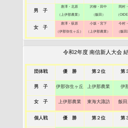
唐澤・北原
沢柳・田中
岡村
男 子
（上伊那農業）
（飯田）
（OID
唐澤・荻原
小坂・宮下
今村
女 子
（伊那弥生ヶ丘）
（上伊那農業）
（飯田
令和2年度 南信新人大会 
団体戦
優 勝
第２位
第
男 子
伊那弥生ヶ丘
上伊那農業
伊
女 子
上伊那農業
東海大諏訪
飯田
個人戦
優 勝
第２位
第