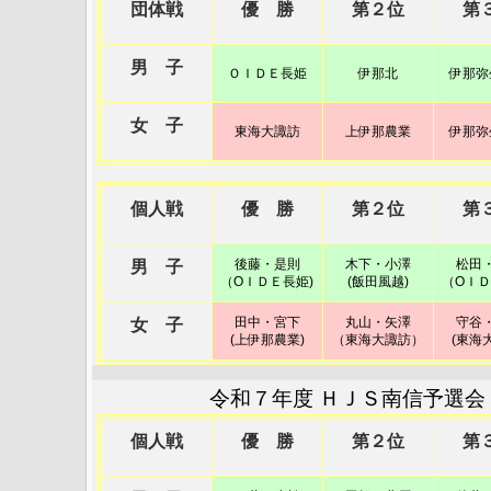
団体戦
優 勝
第２位
第
男 子
ＯＩＤＥ長姫
伊那北
伊那弥
女 子
東海大諏訪
上伊那農業
伊那弥
個人戦
優 勝
第２位
第
後藤・是則
木下・小澤
松田
男 子
（ОＩＤＥ長姫)
(飯田風越)
（ОＩＤ
田中・宮下
丸山・矢澤
守谷
女 子
(上伊那農業)
（東海大諏訪）
(東海
令和７年度 ＨＪＳ南信予選会
個人戦
優 勝
第２位
第